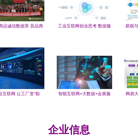
商品诚信数据库 吾品商
工业互联网创业思考 数据服
易观与
火计划特训营 第一期 圆
务的蓝海与挑战
的
满成功
业互联网 让工厂变“聪
智能互联网+大数据+会展服
网易大
的数字大脑，未来已悄然
务链
售大
到来
联
企业信息